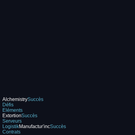
Alchemistry
Succès
Défis
Eléments
Extortion
Succès
Serveurs
Logistik
Manufactur'inc
Succès
Contrats