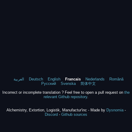
العربية
Deutsch
English
Francais
Nederlands
Română
Русский
Svenska
简体中文
Incorrect or incomplete translation ? Feel free to open a pull request on
the
relevant Github repository
.
Alchemistry, Extortion, Logistik, Manufactur'inc - Made by
Dysnomia
-
Discord
-
Github sources