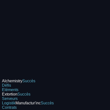
Alchemistry
Succès
Défis
Eléments
Extortion
Succès
Serveurs
Logistik
Manufactur'inc
Succès
Contrats