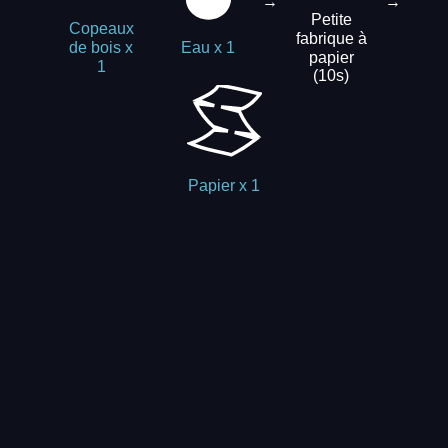
→
→
Petite
Copeaux
fabrique à
de bois x
Eau x 1
papier
1
(10s)
Papier x 1