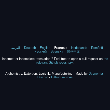
العربية
Deutsch
English
Francais
Nederlands
Română
Русский
Svenska
简体中文
Incorrect or incomplete translation ? Feel free to open a pull request on
the
relevant Github repository
.
Alchemistry, Extortion, Logistik, Manufactur'inc - Made by
Dysnomia
-
Discord
-
Github sources