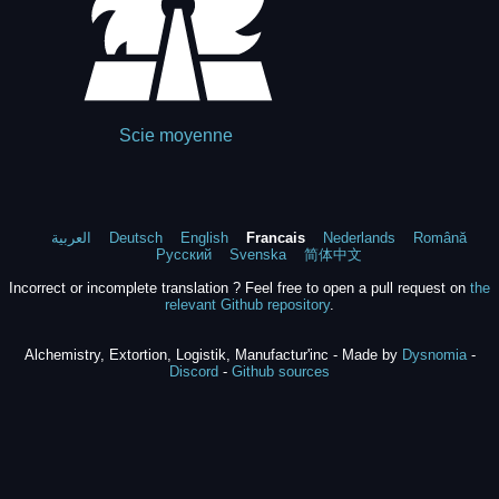
Scie moyenne
العربية
Deutsch
English
Francais
Nederlands
Română
Русский
Svenska
简体中文
Incorrect or incomplete translation ? Feel free to open a pull request on
the
relevant Github repository
.
Alchemistry, Extortion, Logistik, Manufactur'inc - Made by
Dysnomia
-
Discord
-
Github sources