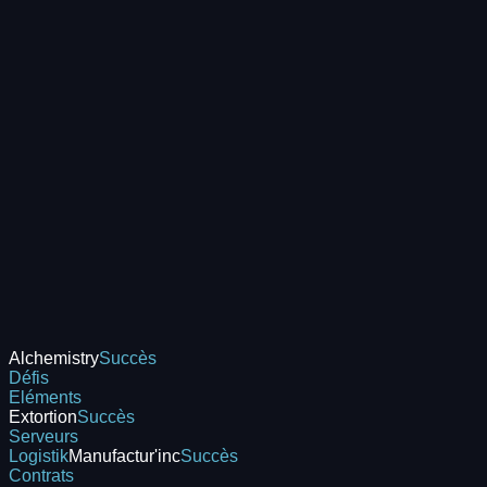
Alchemistry
Succès
Défis
Eléments
Extortion
Succès
Serveurs
Logistik
Manufactur'inc
Succès
Contrats