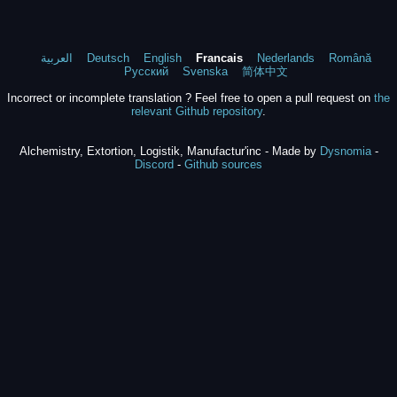
العربية
Deutsch
English
Francais
Nederlands
Română
Русский
Svenska
简体中文
Incorrect or incomplete translation ? Feel free to open a pull request on
the
relevant Github repository
.
Alchemistry, Extortion, Logistik, Manufactur'inc - Made by
Dysnomia
-
Discord
-
Github sources