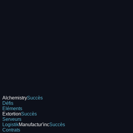
Alchemistry
Succès
Défis
Eléments
Extortion
Succès
Serveurs
Logistik
Manufactur'inc
Succès
Contrats