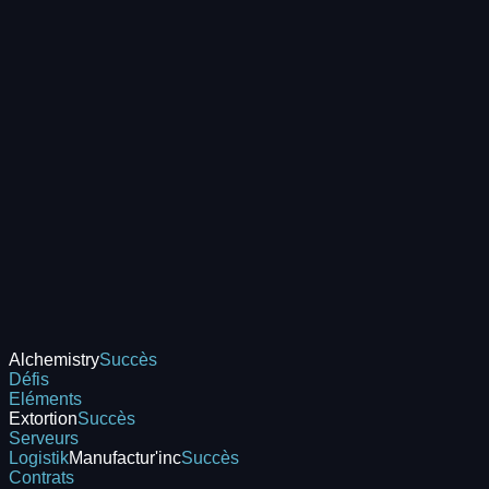
Alchemistry
Succès
Défis
Eléments
Extortion
Succès
Serveurs
Logistik
Manufactur'inc
Succès
Contrats