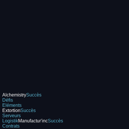
Alchemistry
Succès
Défis
Eléments
Extortion
Succès
Serveurs
Logistik
Manufactur'inc
Succès
Contrats