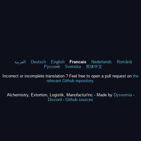
العربية
Deutsch
English
Francais
Nederlands
Română
Русский
Svenska
简体中文
Incorrect or incomplete translation ? Feel free to open a pull request on
the
relevant Github repository
.
Alchemistry, Extortion, Logistik, Manufactur'inc - Made by
Dysnomia
-
Discord
-
Github sources