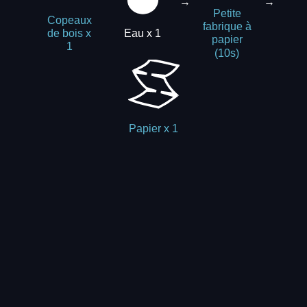
→
→
Petite
Copeaux
fabrique à
Eau x 1
de bois x
papier
1
(10s)
Papier x 1