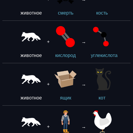
животное
смерть
кость
+
→
животное
кислород
углекислота
+
→
животное
ящик
кот
+
→