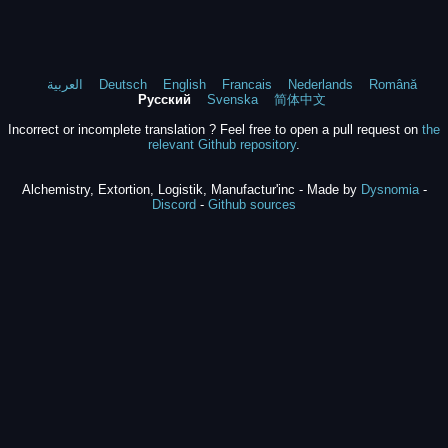
العربية
Deutsch
English
Francais
Nederlands
Română
Русский
Svenska
简体中文
Incorrect or incomplete translation ? Feel free to open a pull request on
the
relevant Github repository
.
Alchemistry, Extortion, Logistik, Manufactur'inc - Made by
Dysnomia
-
Discord
-
Github sources