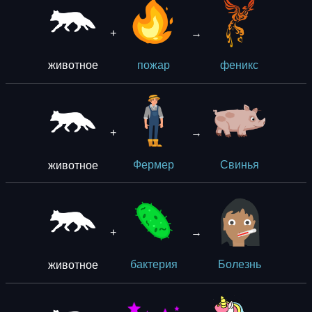
+
→
животное
пожар
феникс
+
→
животное
Фермер
Свинья
+
→
животное
бактерия
Болезнь