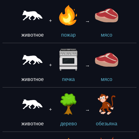
+
→
животное
пожар
мясо
+
→
животное
печка
мясо
+
→
животное
дерево
обезьяна