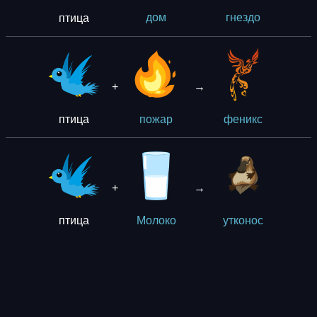
птица
дом
гнездо
+
→
птица
пожар
феникс
+
→
птица
Молоко
утконос