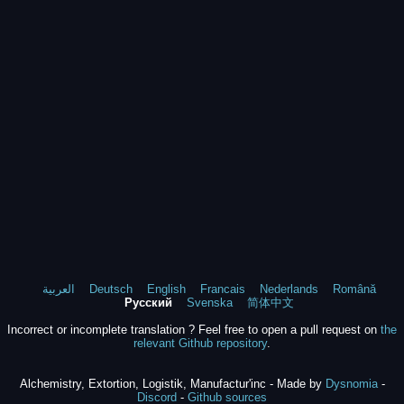
العربية
Deutsch
English
Francais
Nederlands
Română
Русский
Svenska
简体中文
Incorrect or incomplete translation ? Feel free to open a pull request on
the
relevant Github repository
.
Alchemistry, Extortion, Logistik, Manufactur'inc - Made by
Dysnomia
-
Discord
-
Github sources