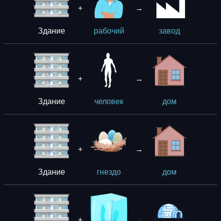
+
→
Здание
рабочий
завoд
+
→
Здание
человек
дом
+
→
Здание
гнездо
дом
+
→