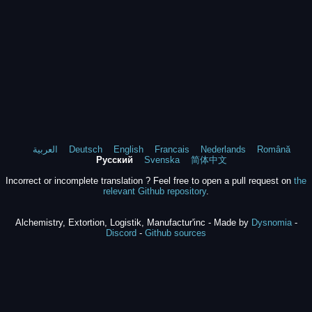
العربية
Deutsch
English
Francais
Nederlands
Română
Русский
Svenska
简体中文
Incorrect or incomplete translation ? Feel free to open a pull request on
the
relevant Github repository
.
Alchemistry, Extortion, Logistik, Manufactur'inc - Made by
Dysnomia
-
Discord
-
Github sources