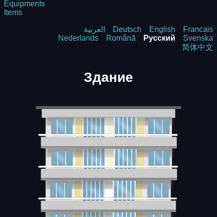
Equipments
Items
العربية
Deutsch
English
Francais
Nederlands
Română
Русский
Svenska
简体中文
Здание