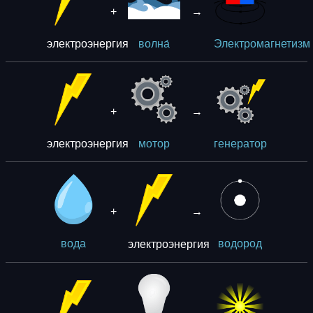
+
→
электроэнергия
волна́
Электромагнетизм
+
→
электроэнергия
мотор
генерaтор
+
→
электроэнергия
вода
водорoд