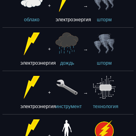
+
→
электроэнергия
облако
шторм
+
→
электроэнергия
дождь
шторм
+
→
электроэнергия
инструмент
технология
+
→