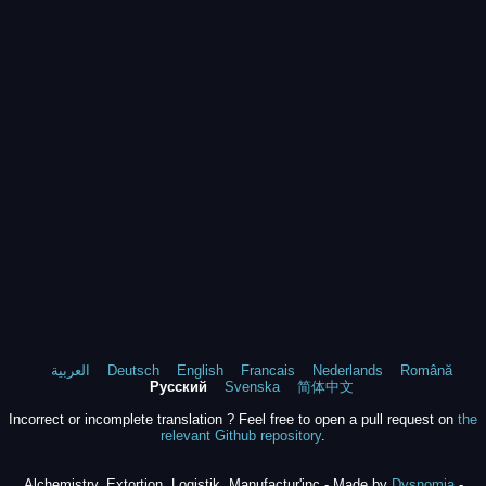
العربية
Deutsch
English
Francais
Nederlands
Română
Русский
Svenska
简体中文
Incorrect or incomplete translation ? Feel free to open a pull request on
the
relevant Github repository
.
Alchemistry, Extortion, Logistik, Manufactur'inc - Made by
Dysnomia
-