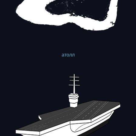
aтолл