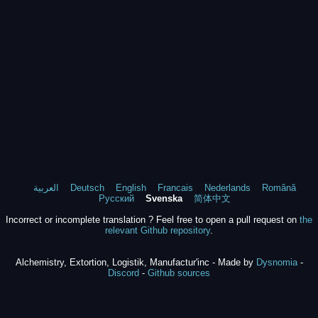
العربية
Deutsch
English
Francais
Nederlands
Română
Русский
Svenska
简体中文
Incorrect or incomplete translation ? Feel free to open a pull request on
the
relevant Github repository
.
Alchemistry, Extortion, Logistik, Manufactur'inc - Made by
Dysnomia
-
Discord
-
Github sources