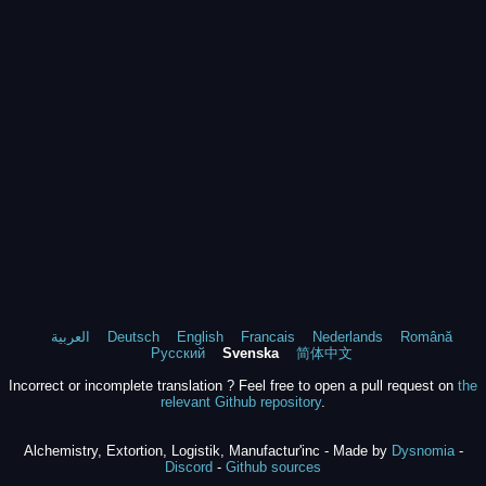
العربية
Deutsch
English
Francais
Nederlands
Română
Русский
Svenska
简体中文
Incorrect or incomplete translation ? Feel free to open a pull request on
the
relevant Github repository
.
Alchemistry, Extortion, Logistik, Manufactur'inc - Made by
Dysnomia
-
Discord
-
Github sources