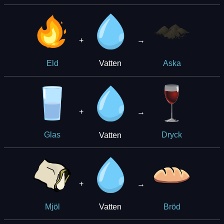
+
→
Vatten
Eld
Aska
+
→
Vatten
Glas
Dryck
+
→
Vatten
Mjöl
Bröd