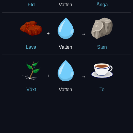
Vatten
Eld
Ånga
+
→
Vatten
Lava
Sten
+
→
Vatten
Växt
Te