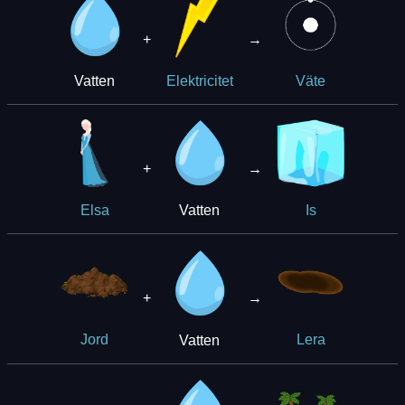
+
→
Vatten
Elektricitet
Väte
+
→
Vatten
Elsa
Is
+
→
Vatten
Jord
Lera