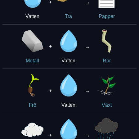
+
→
Vatten
Trä
Papper
+
→
Vatten
Metall
Rör
+
→
Vatten
Frö
Växt
+
→